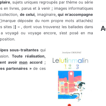
laire
, sujets uniques regroupés par thème ou série
s en livres, parus et à venir
;
images informatiques
collection,
de celui,
imaginaire
, qui m’accompagne
[
(marque déposée du nom propre mots attachés)
s sites )
]
–
, dont vous trouverez les ballades dans
A
il a voyagé ou voyage encore, s’est posé en ma
position.
ipes sous-traitantes
qui
fusion.
Toute réalisation,
ment avoir
mon
accord ;
les partenaires »
de ces