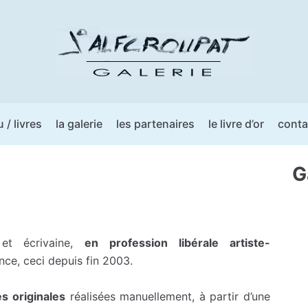
u / livres
la galerie
les partenaires
le livre d’or
conta
G
et écrivaine,
en profession libérale artiste-
nce, ceci depuis fin 2003.
es
originales
réalisées manuellement, à partir d’une