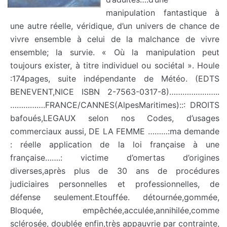
manipulation fantastique à
une autre réelle, véridique, d’un univers de chance de
vivre ensemble à celui de la malchance de vivre
ensemble; la survie. « Où la manipulation peut
toujours exister, à titre individuel ou sociétal ». Houle
:174pages, suite indépendante de Météo. (EDTS
BENEVENT,NICE ISBN 2-7563-0317-8)…………………..
…………….FRANCE/CANNES(AlpesMaritimes)::: DROITS
bafoués,LEGAUX selon nos Codes, d’usages
commerciaux aussi, DE LA FEMME ………:ma demande
: réelle application de la loi française à une
française…….: victime d’omertas d’origines
diverses,après plus de 30 ans de procédures
judiciaires personnelles et professionnelles, de
défense seulement.Etouffée. détournée,gommée,
Bloquée, empêchée,acculée,annihilée,comme
sclérosée, doublée enfin,très appauvrie par contrainte,