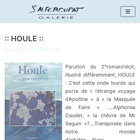
Aller
au
contenu
:: HOULE ::
par
erica
21 octobre 2006
Parution du 2°roman/récit,
illustré différemment, HOULE
: C’est cette onde lourde qui
porte de « l’étrange voyage
d’Apolline » à « la Masquée
de Faire » …..Alphonse
Daudet, « la chèvre de Mr
Seguin »?….Transposée dans
notre monde
d’adultes….d’une