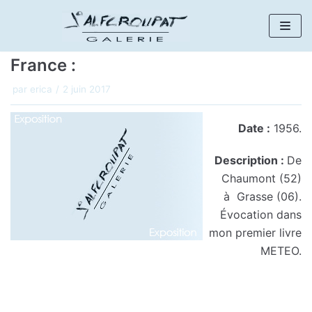
Aller
au
France :
contenu
par
erica
2 juin 2017
Date :
1956.
Description :
De
Chaumont (52)
à Grasse (06).
Évocation dans
mon premier livre
METEO.