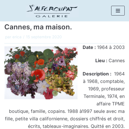
Aller
au
Cannes, ma maison.
contenu
par
erica
15 septembre 2020
Date :
1964 à 2003
Lieu :
Cannes
Description :
1964
à 1968, comptable,
1969, professeur
Terminale, 1974, en
affaire TPME
boutique, famille, copains. 1988 à1997 seule avec ma
fille, petite villa californienne, dossiers chiffrés et droit,
écrits, tableaux-imaginaires. Quitté en 2003.