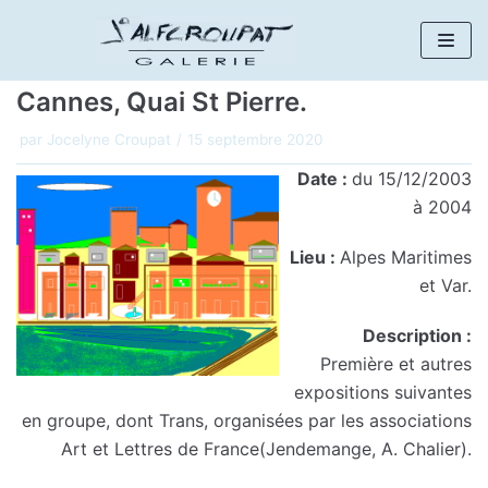
Aller
au
Cannes, Quai St Pierre.
contenu
par
Jocelyne Croupat
15 septembre 2020
Date :
du 15/12/2003
à 2004
Lieu :
Alpes Maritimes
et Var.
Description :
Première et autres
expositions suivantes
en groupe, dont Trans, organisées par les associations
Art et Lettres de France(Jendemange, A. Chalier).