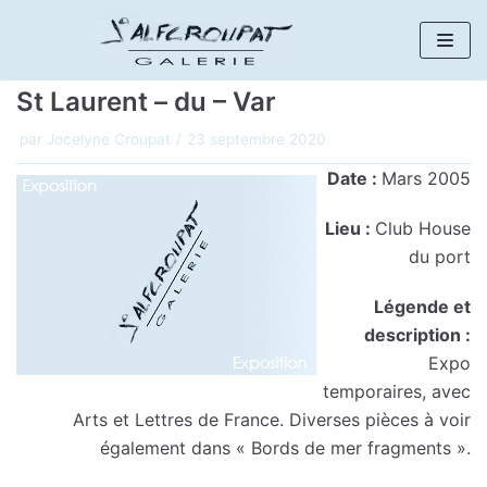
Aller
au
St Laurent – du – Var
contenu
par
Jocelyne Croupat
23 septembre 2020
Date :
Mars 2005
Lieu :
Club House
du port
Légende et
description :
Expo
temporaires, avec
Arts et Lettres de France. Diverses pièces à voir
également dans « Bords de mer fragments ».