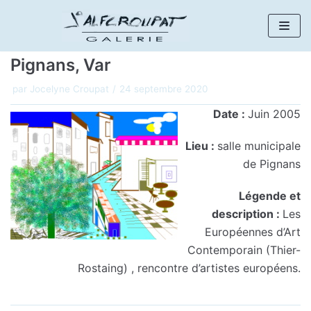
Aller
au
Pignans, Var
contenu
par
Jocelyne Croupat
24 septembre 2020
Date :
Juin 2005
Lieu :
salle municipale
de Pignans
Légende et
description :
Les
Européennes d’Art
Contemporain (Thier-
Rostaing) , rencontre d’artistes européens.