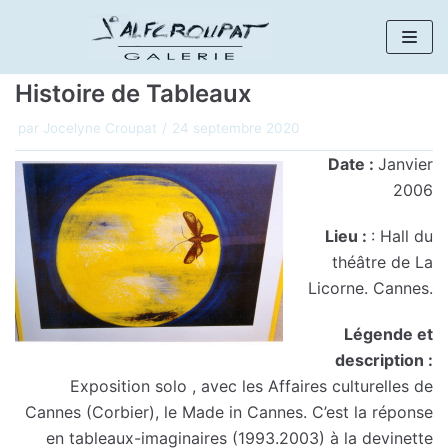
Aller
au
Histoire de Tableaux
contenu
par
Jocelyne Croupat
24 septembre 2020
Date :
Janvier
2006
Lieu :
: Hall du
théâtre de La
Licorne. Cannes.
Légende et
description :
Exposition solo , avec les Affaires culturelles de
Cannes (Corbier), le Made in Cannes. C’est la réponse
en tableaux-imaginaires (1993.2003) à la devinette