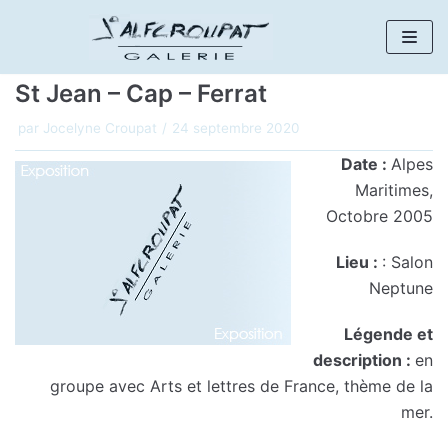
Aller
au
St Jean – Cap – Ferrat
contenu
par
Jocelyne Croupat
24 septembre 2020
Date :
Alpes
Maritimes,
Octobre 2005
Lieu :
: Salon
Neptune
Légende et
description :
en
groupe avec Arts et lettres de France, thème de la
mer.