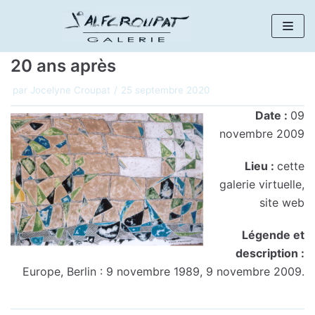
Aller
au
20 ans après
contenu
par
Jocelyne Croupat
25 septembre 2020
Date :
09
novembre 2009
Lieu :
cette
galerie virtuelle,
site web
Légende et
description :
Europe, Berlin : 9 novembre 1989, 9 novembre 2009.