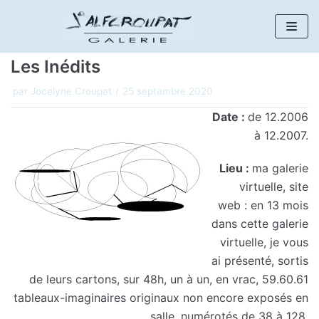
Aller
au
Les Inédits
contenu
par
Jocelyne Croupat
25 septembre 2020
Date :
de 12.2006
à 12.2007.
Lieu :
ma galerie
virtuelle, site
web : en 13 mois
dans cette galerie
virtuelle, je vous
ai présenté, sortis
de leurs cartons, sur 48h, un à un, en vrac, 59.60.61
tableaux-imaginaires originaux non encore exposés en
salle, numérotés de 38 à 128.