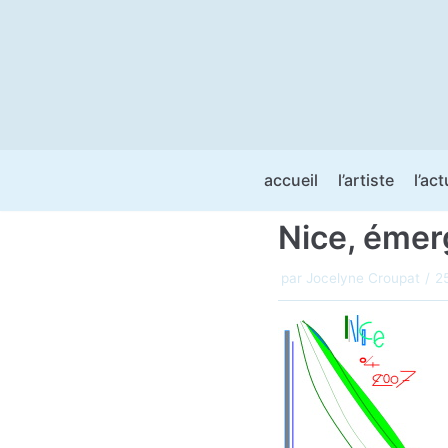
Aller
au
contenu
accueil
l’artiste
l’act
Nice, émer
par
Jocelyne Croupat
2