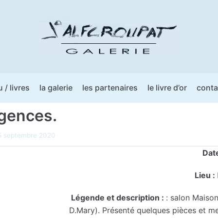
u / livres
la galerie
les partenaires
le livre d’or
conta
gences.
5 septembre 2020
Dat
Lieu :
Légende et description :
: salon Maison
D.Mary). Présenté quelques pièces et me