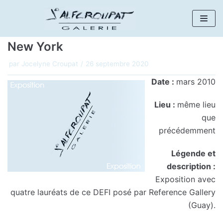
Aller
au
New York
contenu
par
Jocelyne Croupat
26 septembre 2020
Date :
mars 2010
Lieu :
même lieu
que
précédemment
Légende et
description :
Exposition avec
quatre lauréats de ce DEFI posé par Reference Gallery
(Guay).