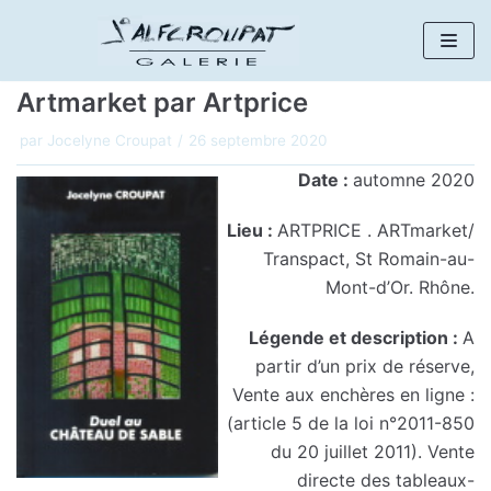
Aller
au
Artmarket par Artprice
contenu
par
Jocelyne Croupat
26 septembre 2020
Date :
automne 2020
Lieu :
ARTPRICE . ARTmarket/
Transpact, St Romain-au-
Mont-d’Or. Rhône.
Légende et description :
A
partir d’un prix de réserve,
Vente aux enchères en ligne :
(article 5 de la loi n°2011-850
du 20 juillet 2011). Vente
directe des tableaux-