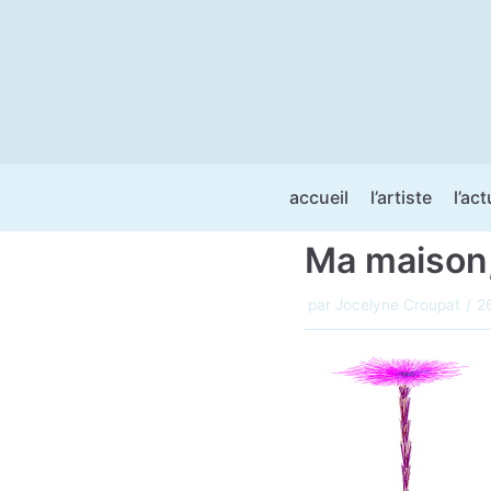
Aller
au
contenu
accueil
l’artiste
l’act
Ma maison,
par
Jocelyne Croupat
2