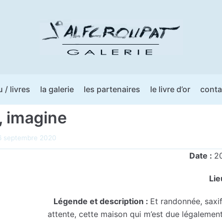
u / livres
la galerie
les partenaires
le livre d’or
conta
 imagine
6 septembre 2020
Date :
20
Lie
Légende et description :
Et randonnée, saxi
attente, cette maison qui m’est due légalemen