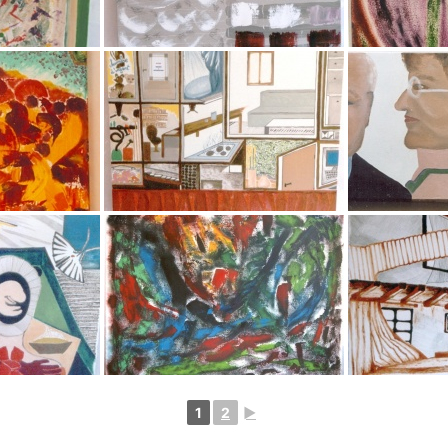
1
2
►