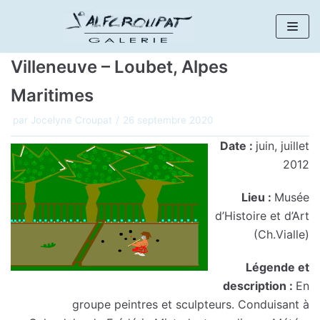
Aller
au
Villeneuve – Loubet, Alpes
contenu
Maritimes
par
Jocelyne Croupat
26 septembre 2020
Date :
juin, juillet
2012
Lieu :
Musée
d’Histoire et d’Art
(Ch.Vialle)
Légende et
description :
En
groupe peintres et sculpteurs. Conduisant à