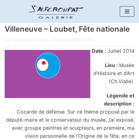
Aller
au
Villeneuve – Loubet, Fête nationale
contenu
par
Jocelyne Croupat
26 septembre 2020
Date :
Juillet 2014
Lieu :
Musée
d’Histoire et d’Art
(Ch.Vialle).
Légende et
description :
Cocarde de défense. Sur ce thème proposé par le
député-maire et le conservateur du musée, j’ai exposé,
avec groupe peintres et sculpteurs, en première, ma
vision personnelle de l’Origine de la fête, en ce